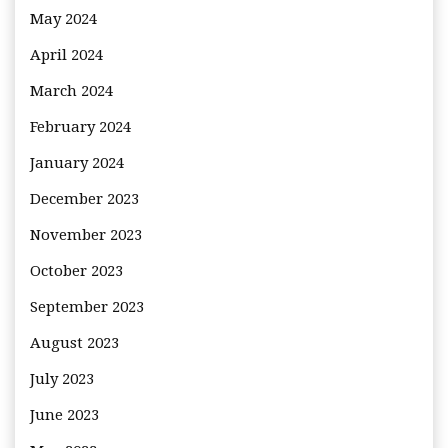
May 2024
April 2024
March 2024
February 2024
January 2024
December 2023
November 2023
October 2023
September 2023
August 2023
July 2023
June 2023