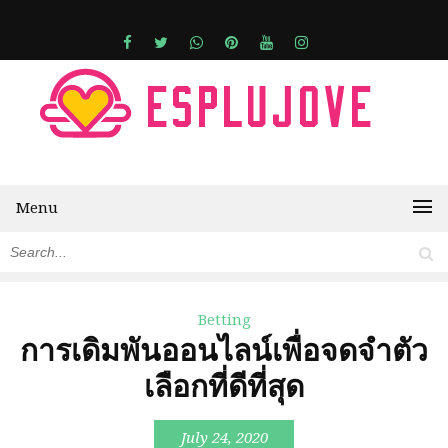
Menu
Betting
การเดิมพันออนไลน์เพื่อจดจำตัว
เลือกที่ดีที่สุด
July 24, 2020