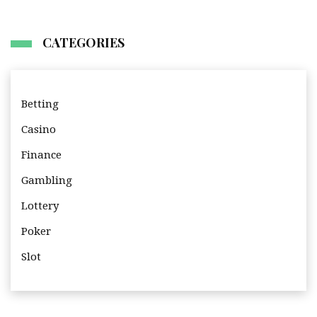
CATEGORIES
Betting
Casino
Finance
Gambling
Lottery
Poker
Slot