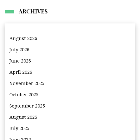
ARCHIVES
August 2026
July 2026
June 2026
April 2026
November 2025
October 2025
September 2025
August 2025
July 2025
June 2025