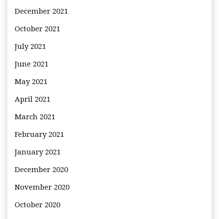
December 2021
October 2021
July 2021
June 2021
May 2021
April 2021
March 2021
February 2021
January 2021
December 2020
November 2020
October 2020