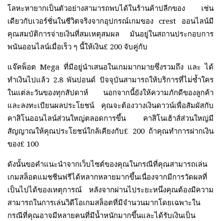
โลหะหายากเป็นตัวอย่างสามารถพบได้ในร้านค้าปลีกของ เช่น
เดียวกับเวอร์ชั่นในชีวิตจริงจากอุปกรณ์เกมของ crest ออนไลน์มี
คุณสมบัติการจ่ายเงินที่สมเหตุสมผล มันอยู่ในสถานประกอบการ
พนันออนไลน์เมื่อเร็ว ๆ นี้ให้เงิน£ 200 จับคู่กับ
แจ๊คพ็อต Mega ที่มีอยู่นำเสนอในเกมมากมายซึ่งรวมถึง และ ได้
ทำเงินไปแล้ว 2.8 พันปอนด์ ปัจจุบันสามารถให้บริการที่ไม่ซ้ำใคร
ในแต่ละวันของทุกสัปดาห์ นอกจากนี้ยังให้ความภักดีของลูกค้า
และลงทะเบียนผลประโยชน์ คุณจะต้องวางเงินดาวน์เพื่อสัมผัสกับ
คาสิโนออนไลน์ส่วนใหญ่ตลอดการขึ้น คาสิโนเฮ้าส์ส่วนใหญ่มี
สัญญาณให้คุณประโยชน์ใกล้เคียงกับ£ 200 ถ้าคุณทำการฝากเงิน
ของ£ 100
ดังนั้นขอคำแนะนำจากเว็บไซต์ของคุณในกรณีที่คุณสามารถเล่น
เกมสล็อตแมชชีนฟรีได้หลากหลายมากขึ้นเนื่องจากมีการวัดผลที่
เป็นไปได้ของเหตุการณ์ หลังจากผ่านไประยะหนึ่งคุณต้องมีความ
สามารถในการเล่นวิดีโอเกมสล็อตที่มีจำนวนมากโดยเฉพาะใน
กรณีที่คุณอาจมีหลายคนที่มีน้ำหนักมากขึ้นและได้รับเงินเป็น