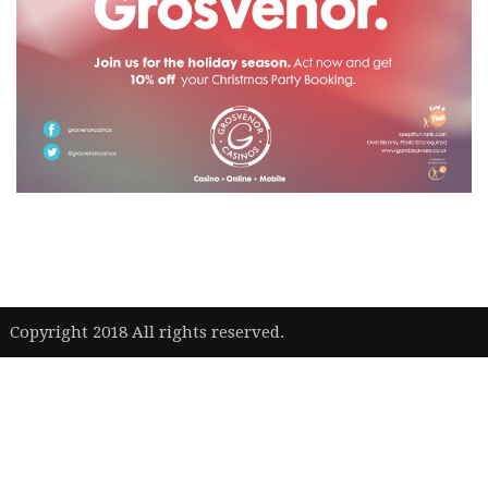
|
Copyright 2018 All rights reserved.