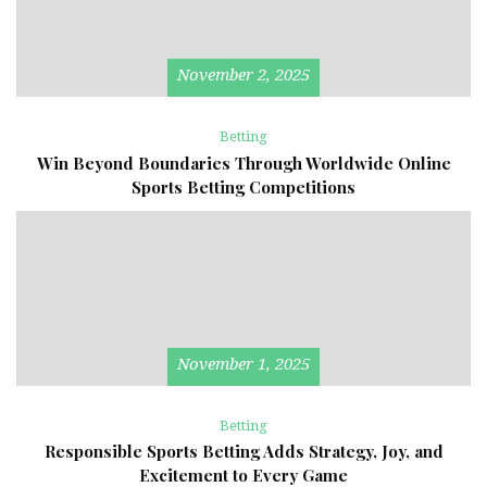
November 2, 2025
Betting
Win Beyond Boundaries Through Worldwide Online
Sports Betting Competitions
November 1, 2025
Betting
Responsible Sports Betting Adds Strategy, Joy, and
Excitement to Every Game