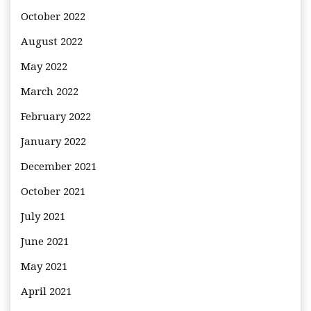
October 2022
August 2022
May 2022
March 2022
February 2022
January 2022
December 2021
October 2021
July 2021
June 2021
May 2021
April 2021