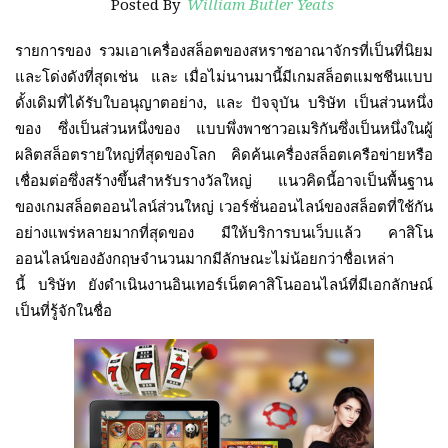
Posted By
William Butler Yeats
รายการของ รวมเอาเครื่องสล็อตของสหราชอาณาจักรที่เป็นที่นิยม
และโด่งดังที่สุดเช่น และ เมื่อไม่นานมานี้มีเกมสล็อตแมชชีนแบบ
ดั้งเดิมที่ได้รับใบอนุญาตอย่าง, และ ปัจจุบัน บริษัท เป็นส่วนหนึ่ง
ของ ซึ่งเป็นส่วนหนึ่งของ แบบพึ่งพาชาวอเมริกันซึ่งเป็นหนึ่งในผู้
ผลิตสล็อตรายใหญ่ที่สุดของโลก คิดค้นเครื่องสล็อตเครือข่ายหรือ
เชื่อมต่อซึ่งสร้างขึ้นสำหรับรางวัลใหญ่ แนวคิดนี้อาจเป็นพื้นฐาน
ของเกมสล็อตออนไลน์ส่วนใหญ่ เวอร์ชั่นออนไลน์ของสล็อตที่ใช้กัน
อย่างแพร่หลายมากที่สุดของ มีให้บริการบนเว็บแล้ว คาสิโน
ออนไลน์ของอังกฤษจำนวนมากมีลักษณะไม่น้อยกว่าชื่อเหล่า
นี้ บริษัท ยังดำเนินงานอินเทอร์เน็ตคาสิโนออนไลน์ที่มีเอกลักษณ์
เป็นที่รู้จักในชื่อ