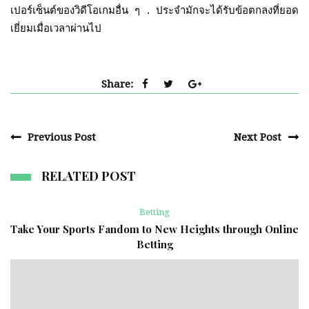
เปอร์เซ็นต์ของวิดีโอเกมอื่น ๆ . ประจำมักจะได้รับข้อตกลงที่ยอด
เยี่ยมเมื่อเวลาผ่านไป
Share:
Previous Post
Next Post
RELATED POST
Betting
Take Your Sports Fandom to New Heights through Online
Betting