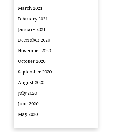
March 2021
February 2021
January 2021
December 2020
November 2020
October 2020
September 2020
August 2020
July 2020
June 2020
May 2020