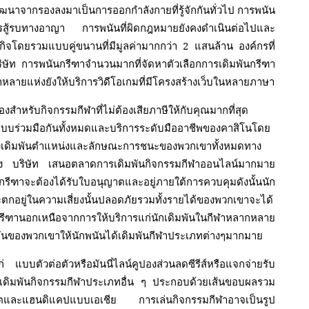
ฒนาจากรองลงมาเป็นการออกกำลังกายที่รู้จักกันทั่วไป การพนัน
การสู้รบทางอาญา การพนันที่ผิดกฎหมายยังคงดำเนินต่อไปและ
จโดยรวมแบบคู่ขนานที่มีมูลค่ามากกว่า 2 แสนล้าน องค์กรที่
บริษัท การพนันกรีฑาจำนวนมากที่จัดหาตัวเลือกการเดิมพันกรีฑา
หลายแห่งยังให้บริการวิดีโอเกมที่มีโครงสร้างเว็บในหลายภาษา
สำหรับกิจกรรมกีฬาที่ไม่ต้องเสียภาษีให้กับคุณมากที่สุด
บบร่วมมือกันทั้งหมดและบริการระดับมืออาชีพของคาสิโนโดย
างเดิมพันตำแหน่งและลักษณะการชนะของพวกเขาทั้งหมดทาง
าง บริษัท เสนอตลาดการเดิมพันกิจกรรมกีฬาออนไลน์มากมาย
กรีฑาจะต้องได้รับใบอนุญาตและอยู่ภายใต้การควบคุมดังนั้นนัก
ะตกอยู่ในความเสี่ยงนั้นปลอดภัยรวมทั้งรายได้ของพวกเขาจะได้
่เล่นกรีฑานอกเหนือจากการให้บริการแก่นักเดิมพันในกีฬาหลากหลาย
นของพวกเขาให้นักพนันได้เดิมพันกีฬาประเภทต่างๆมากมาย
 แบบตัวต่อตัวหรือมันนี่ไลน์คูปองส่วนลดซีรีส์หรือแจกจ่ายรับ
รเดิมพันกิจกรรมกีฬาประเภทอื่น ๆ ประกอบด้วยเส้นขอบผลรวม
ีชีวิตและแฮนดิแคปแบบเอเชีย การเล่นกิจกรรมกีฬาอาจเป็นรูป