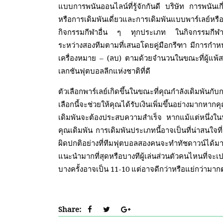
แบบการพนันออนไลน์ที่รู้จักกันดี บริษัท การพนันเ
หรือการเดิมพันเดี่ยวและการเดิมพันแบบพาร์เลย์ห
กิจกรรมกีฬาอื่น ๆ ทุกประเภท ในกิจกรรมกีฬากา
ระหว่างสองทีมตามที่เสนอโดยคู่มือกรีฑา มีการกำ
เครื่องหมาย – (ลบ) ตามด้วยจำนวนในขณะที่ผู้แพ้ส
เลกชันฟุตบอลลีกแห่งชาติที่ดี
ตัวเลือกพาร์เลย์เกิดขึ้นในขณะที่คุณกำลังเดิมพ
เลือกนี้จะช่วยให้คุณได้รับเงินเพิ่มขึ้นอย่างมากห
เดิมพันจะต้องประสบความสำเร็จ หากแม้แต่หนึ่งในน
คุณเดิมพัน การเดิมพันประเภทนี้อาจเป็นที่น่าสนใจท
ผิดปกติอย่างที่ทีมฟุตบอลสองคนจะทำทัชดาวน์ได้มาก
แนะนำมากที่สุดหรือบางทีผู้เล่นส่วนตัวคนไหนที่จ
บางครั้งอาจเป็น 11-10 แต่อาจดีกว่าหรือแย่กว่าม
Share: