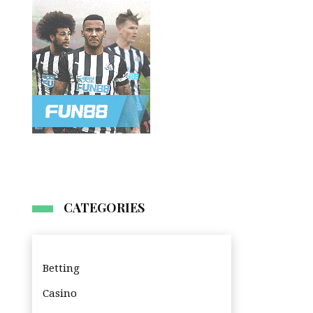
CATEGORIES
Betting
Casino