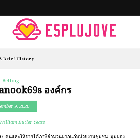
A Brief History
Betting
 sanook69s องค์กร
ember 9, 2020
William Butler Yeats
00 คนและให้รายได้ภาษีจำนวนมากแก่หน่วยงานชุมชน มุมมอง