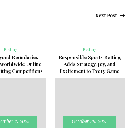
Next Post
Betting
Betting
yond Boundaries
Responsible Sports Betting
 Worldwide Online
Adds Strategy, Joy, and
tting Competitions
Excitement to Every Game
ember 1, 2025
October 29, 2025