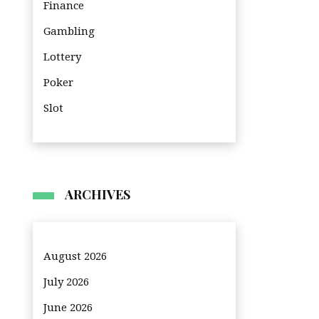
Finance
Gambling
Lottery
Poker
Slot
ARCHIVES
August 2026
July 2026
June 2026