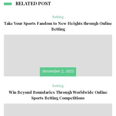
RELATED POST
Betting
Take Your Sports Fandom to New Heights through Online
Betting
November 2, 2025
Betting
Win Beyond Boundaries Through Worldwide Online
Sports Betting Competitions