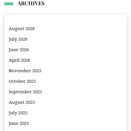
ARCHIVES
August 2026
July 2026
June 2026
April 2026
November 2025
October 2025
September 2025
August 2025
July 2025
June 2025