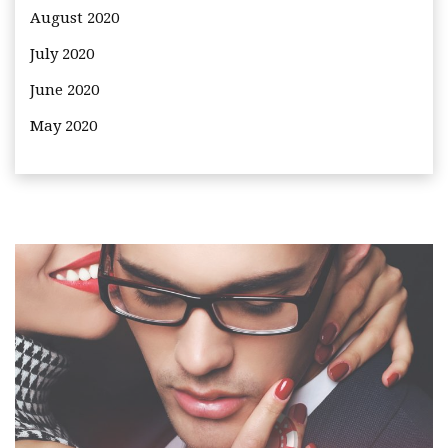
August 2020
July 2020
June 2020
May 2020