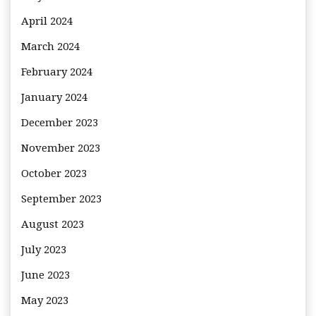
April 2024
March 2024
February 2024
January 2024
December 2023
November 2023
October 2023
September 2023
August 2023
July 2023
June 2023
May 2023