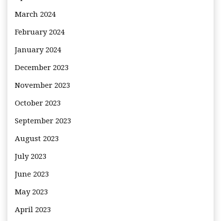
March 2024
February 2024
January 2024
December 2023
November 2023
October 2023
September 2023
August 2023
July 2023
June 2023
May 2023
April 2023