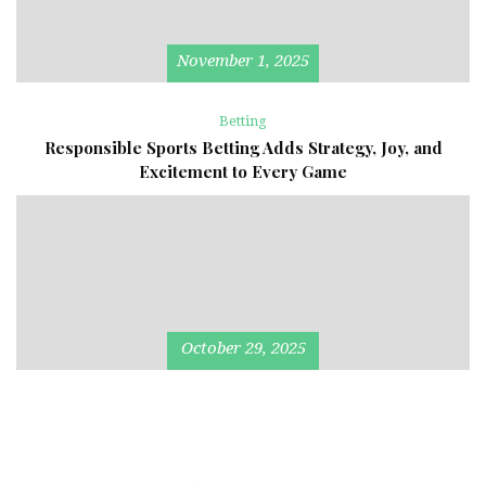
November 1, 2025
Betting
Responsible Sports Betting Adds Strategy, Joy, and
Excitement to Every Game
October 29, 2025