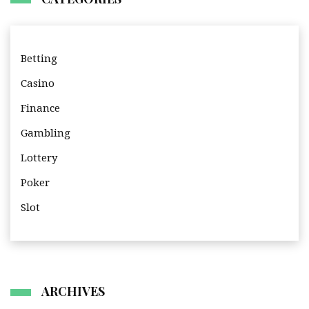
Betting
Casino
Finance
Gambling
Lottery
Poker
Slot
ARCHIVES