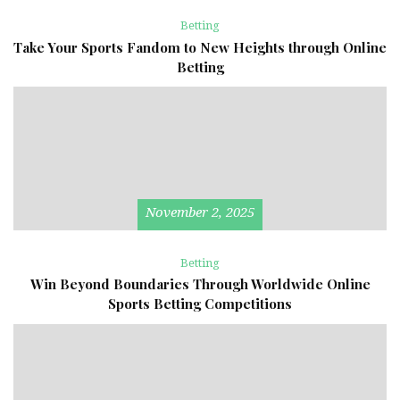
Betting
Take Your Sports Fandom to New Heights through Online
Betting
November 2, 2025
Betting
Win Beyond Boundaries Through Worldwide Online
Sports Betting Competitions