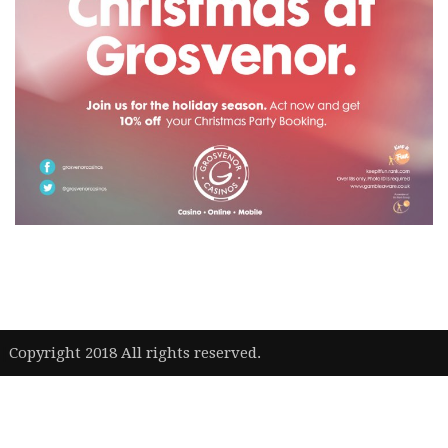
|
Copyright 2018 All rights reserved.