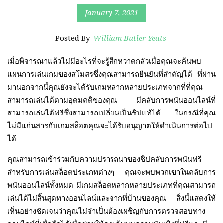
January 7, 2021
Posted By
William Butler Yeats
เมื่อพิจารณาแล้วไม่มีอะไรที่จะรู้สึกหวาดกลัวเมื่อคุณจะค้นพบ
แผนการเล่นเกมของสโมสรซึ่งคุณสามารถยืนยันที่สำคัญได้ ที่ผ่าน
มานอกจากนี้คุณยังจะได้รับเกมหลากหลายประเภทจากที่ที่คุณ
สามารถเล่นได้ตามอุดมคติของคุณ มีคลับการพนันออนไลน์ที่
สามารถเล่นได้ฟรีซึ่งสามารถเปลี่ยนเป็นชิปแท้ได้ ในกรณีที่คุณ
ไม่มีแก่นสารกับเกมสล็อตคุณจะได้รับอนุญาตให้ดำเนินการต่อไป
ได้
คุณสามารถเข้าร่วมกับความปรารถนาของชิปคลับการพนันฟรี
สำหรับการเล่นสล็อตประเภทต่างๆ คุณจะพบพวกเขาในคลับการ
พนันออนไลน์ทั้งหมด มีเกมสล็อตหลากหลายประเภทที่คุณสามารถ
เล่นได้ไม่สิ้นสุดทางออนไลน์และจากที่บ้านของคุณ สิ่งนี้แสดงให้
เห็นอย่างชัดเจนว่าคุณไม่จำเป็นต้องเผชิญกับการตรวจสอบทาง