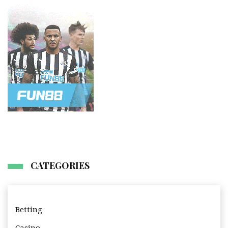
CATEGORIES
Betting