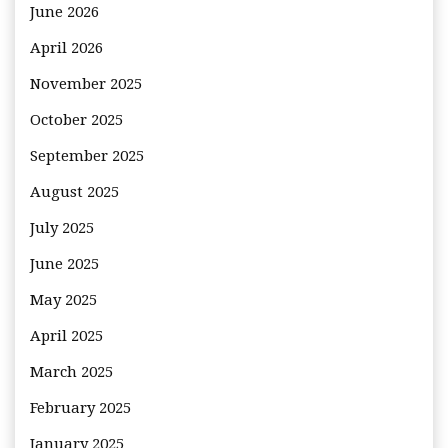
June 2026
April 2026
November 2025
October 2025
September 2025
August 2025
July 2025
June 2025
May 2025
April 2025
March 2025
February 2025
January 2025