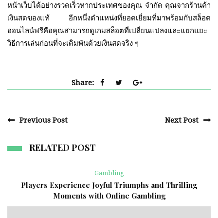
หน้าเว็บได้อย่างรวดเร็วหากประเทศของคุณ จำกัด คุณจากร้านค้า
เงินสดของแท้ อีกหนึ่งตำแหน่งที่ยอดเยี่ยมที่มาพร้อมกับสล็อต
ออนไลน์ฟรีคือคุณสามารถดูเกมสล็อตที่เปลี่ยนแปลงและแยกแยะ
วิธีการเล่นก่อนที่จะเดิมพันด้วยเงินสดจริง ๆ
Share:
Previous Post
Next Post
RELATED POST
Gambling
Players Experience Joyful Triumphs and Thrilling
Moments with Online Gambling