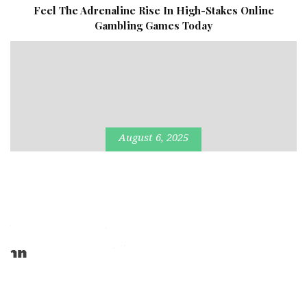
Feel The Adrenaline Rise In High-Stakes Online
Gambling Games Today
August 6, 2025