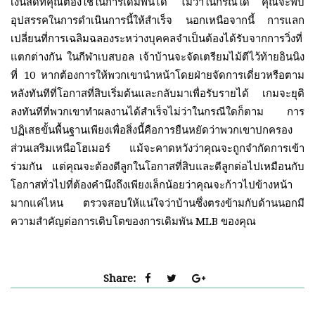
เงินสดที่คุณต้องใช้ในการเดิมพันได้ ไม่ว่าในกรณีใด คุณจะพบ
อุปสรรคในการดำเนินการนี้ให้สำเร็จ นอกเหนือจากนี้ การแลก
เปลี่ยนที่การเฉลิมฉลองระหว่างบุคคลจำเป็นต้องได้รับจากการวิ่งที่
แตกต่างกัน ในกีฬาเบสบอล เจ้าบ้านจะจัดเตรียมไม้ตีไว้ท้ายอินนิง
ที่ 10 หากต้องการให้พวกเขานำหน้าโดยฝ่ายจัดการเดี่ยวหรือตาม
หลังทันทีที่โอกาสที่สิบเริ่มต้นและกลับมาเพื่อรับรายได้ เกมจะยุติ
ลงทันทีที่พวกเขาทำผลงานได้สำเร็จไม่ว่าในกรณีใดก็ตาม การ
ปฏิเสธขั้นพื้นฐานเพียงเพื่อสิ่งนี้คือการยืนหยัดว่าพวกเขาปกครอง
ส่วนเสริมเหนือโฮเมอร์ แม้จะคาดหวังว่าคุณจะถูกจำกัดการเข้า
ร่วมกัน แต่คุณจะต้องตีลูกในโอกาสที่สิบและตีลูกต่อไปเหมือนกับ
โอกาสทั่วไปที่ต้องคำนึงถึงเพียงเล็กน้อยว่าคุณจะก้าวไปข้างหน้า
มากแค่ไหน ตรวจสอบให้แน่ใจว่าบ้านซึ่งตรงข้ามกับด้านนอกมี
ความสำคัญต่อการเติบโตของการเดิมพัน MLB ของคุณ
Share: