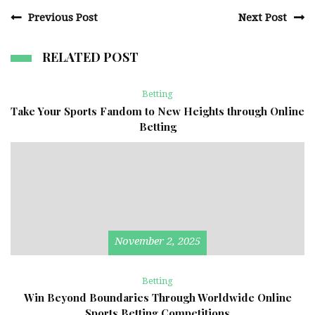
Previous Post
Next Post
RELATED POST
Betting
Take Your Sports Fandom to New Heights through Online
Betting
November 2, 2025
Betting
Win Beyond Boundaries Through Worldwide Online
Sports Betting Competitions