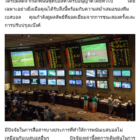
ได้รับผลดีจากนักพนันฟุตบอลที่ได้รับอนุญาตโดยทั่วไป โดย
เฉพาะอย่างยิ่งเมื่อคุณได้รับสิ่งนี้พร้อมกับความสม่ำเสมอของทีม
เบสบอล คุณกำลังดูผลลัพธ์ที่ยอดเยี่ยมจากการชนะสองครั้งและ
การปรับปรุงแบ๊งค์
มีปัจจัยในการสื่อสารบางประการที่ทำให้การพนันเบสบอลไม่
เหมือนกับเบสบอลอื่นๆ ปัจจัยเหล่านี้ลดการเดิมพันในการ