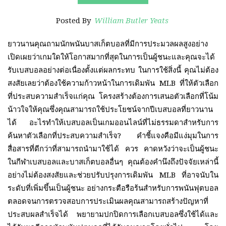
Posted By
William Butler Yeats
ยาวนานคุณถามนักพนันบาสเก็ตบอลที่มีการประมวลผลสูงอย่าง
เปิดเผยว่าเกมใดให้โอกาสมากที่สุดในการเป็นผู้ชนะและคุณจะได้
รับเบสบอลอย่างต่อเนื่องตั้งแต่ผลกระทบ ในการใช้สิ่งนี้ คุณไม่ต้อง
สงสัยเลยว่าต้องใช้ความก้าวหน้าในการเดิมพัน MLB ที่ให้ตัวเลือก
ที่ประสบความสำเร็จแก่คุณ โครงสร้างต้องการเสนอตัวเลือกที่โน้ม
น้าวใจให้คุณซึ่งคุณสามารถใช้ประโยชน์จากปีเบสบอลที่ยาวนาน
ได้ อะไรทำให้เบสบอลเป็นเกมออนไลน์ที่ไม่ธรรมดาสำหรับการ
ค้นหาตัวเลือกที่ประสบความสำเร็จ? คำชี้แจงคือมีแง่มุมในการ
สื่อสารที่ดีกว่าที่สามารถนำมาใช้ได้ ควร คาดหวังว่าจะเป็นผู้ชนะ
ในกีฬาเบสบอลและบาสเก็ตบอลอื่นๆ คุณต้องคำนึงถึงปัจจัยเหล่านี้
อย่างไม่ต้องสงสัยและช่วยปรับปรุงการเดิมพัน MLB ที่อาจนับใน
ระดับที่เพิ่มขึ้นเป็นผู้ชนะ อย่างกระตือรือร้นสำหรับการพนันฟุตบอล
ตลอดจนการตรวจสอบการประเมินผลคุณสามารถสร้างปัญหาที่
ประสบผลสำเร็จได้ พยายามปกปิดการเลือกเบสบอลซึ่งใช้ได้และ