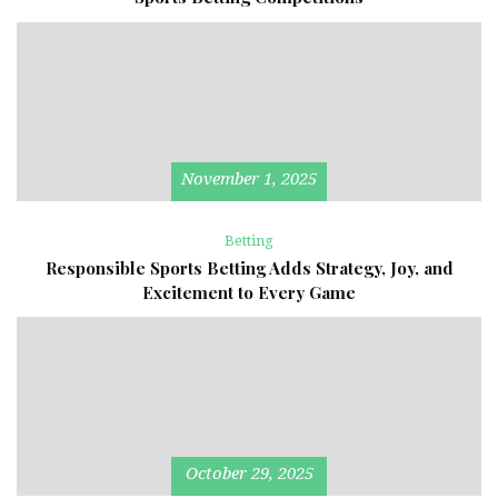
November 1, 2025
Betting
Responsible Sports Betting Adds Strategy, Joy, and
Excitement to Every Game
October 29, 2025