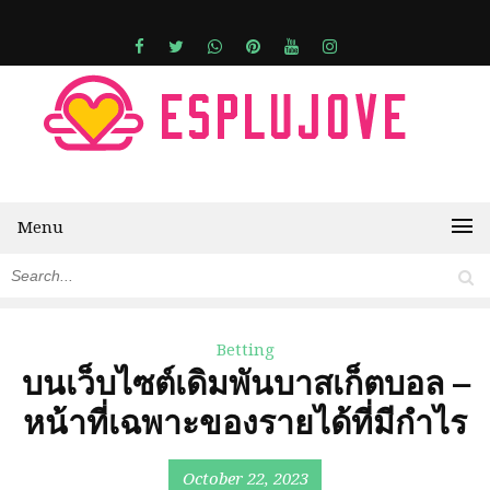
Menu
Betting
บนเว็บไซต์เดิมพันบาสเก็ตบอล –
หน้าที่เฉพาะของรายได้ที่มีกำไร
October 22, 2023