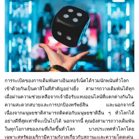
การระเบิดของการเดิมพันทางอินเทอร์เน็ตได้รวมนักพนันทั่วโลก
เข้าด้วยกันเป็นคาสิโนที่สำคัญอย่างยิ่ง สามารถวางเดิมพันได้ทุก
เมื่อผ่านความช่วยเหลือจากเจ้ามือรับแทงออนไลน์ที่แตกต่างกันใน
ความสะดวกสบายและการปกป้องทรัพย์สิน และนอกจากนี้
เนื่องจากมนุษยชาติสามารถติดต่อกับมนุษยชาติอื่น ๆ ทั่วโลกได้
อย่างดีที่สุดเท่าที่จะเป็นไปได้ นอกจากนี้ คุณยังสามารถวางเดิมพัน
ในทุกโอกาสของเกมที่เกิดขึ้นทั่วโลก บางประเทศทั่วโลกโดย
เฉพาะสหรัฐอเมริกามีความกังวลเกี่ยวกับสถานะและความโดดเด่น