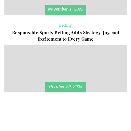
November 1, 2025
Betting
Responsible Sports Betting Adds Strategy, Joy, and
Excitement to Every Game
October 29, 2025