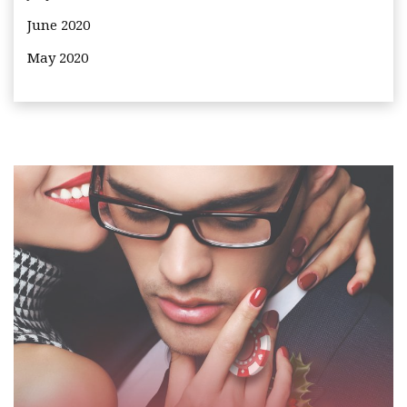
June 2020
May 2020