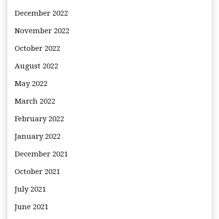
December 2022
November 2022
October 2022
August 2022
May 2022
March 2022
February 2022
January 2022
December 2021
October 2021
July 2021
June 2021