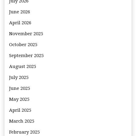
July 2026
June 2026
April 2026
November 2025
October 2025
September 2025
August 2025
July 2025
June 2025
May 2025
April 2025
March 2025
February 2025