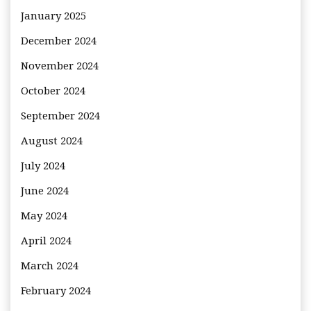
January 2025
December 2024
November 2024
October 2024
September 2024
August 2024
July 2024
June 2024
May 2024
April 2024
March 2024
February 2024