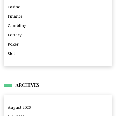
Casino
Finance
Gambling
Lottery
Poker
Slot
ARCHIVES
August 2026