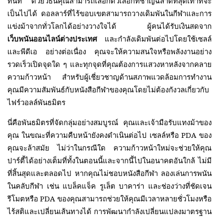
ทันที ด้วยวิธีนี้คุณสามารถเลือกตัวเลือกที่ชาญฉลาดที่สุดเท่าที่จะ
เป็นไปได้ ดอลลาร์ที่ไร้ขอบเขตสามารถวางเดิมพันในกีฬาและการ
แข่งม้าจากทั่วโลกได้อย่างวางใจได้ ผู้คนได้รับเงินสดจาก
เว็บพนันออนไลน์ต่างประเทศ
และกำลังเดิมพันต่อไปโดยใช้เซลล์
และพีดีเอ อย่างต่อเนื่อง คุณจะให้ความสนใจหรือพลังงานอย่าง
รวดเร็วเปิดจุดใด ๆ และทุกจุดที่คุณต้องการแสวงหาหลังจากคลาย
ความก้าวหน้า สำหรับผู้เชี่ยวชาญด้านสภาพแวดล้อมการทำงาน
คุณมีความสัมพันธ์กับหนังสือกีฬาของคุณโดยไม่ต้องกังวลเกี่ยวกับ
ไฟร์วอลล์พันธมิตร
นี่คือพันธมิตรที่จัดกลุ่มอย่างสมบูรณ์ คุณและเจ้ามือรับแทงม้าของ
คุณ ในขณะที่ความคืบหน้ายังคงดำเนินต่อไป เซลล์หรือ PDA ของ
คุณจะล้าสมัย ไม่ว่าในกรณีใด ความก้าวหน้าใหม่จะช่วยให้คุณ
ปาร์ตี้ได้อย่างเต็มที่ทั้งในตอนนี้และจากนี้ไปในอนาคตอันใกล้ ไม่มี
ที่สิ้นสุดและตลอดไป หากคุณไม่ชอบหนังสือกีฬา ลองเล่นการพนัน
ในคลับกีฬา เช่น แบล็คแจ็ค รูเล็ต บาคาร่า และช่องว่างที่ชัดเจน
รีโมตหรือ PDA ของคุณสามารถช่วยให้คุณมีเวลาหลายชั่วโมงหรือ
ไร้สติและเปลี่ยนเส้นทางได้ การพัฒนากำลังเปลี่ยนแปลงมาตรฐาน