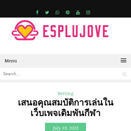
Menu
Betting
เสนอคุณสมบัติการเล่นใน
เว็บเพจเดิมพันกีฬา
July 19, 2023