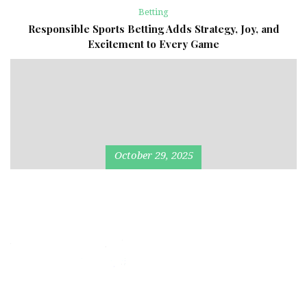
Betting
Responsible Sports Betting Adds Strategy, Joy, and
Excitement to Every Game
October 29, 2025