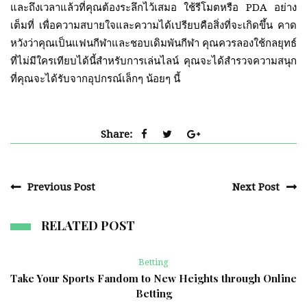
และถึงเวลาแล้วที่คุณต้องระลึกไว้เสมอ ใช้รีโมตหรือ PDA อย่าง
เต็มที่ เพื่อความสบายใจและความได้เปรียบคือสิ่งที่จะเกิดขึ้น คาด
หวังว่าคุณเป็นแฟนกีฬาและชอบเดิมพันกีฬา คุณควรลองใช้กลยุทธ์
ที่ไม่มีใครเทียบได้นี้สำหรับการเล่นไลน์ คุณจะได้สำรวจความสนุก
ที่คุณจะได้รับจากอุปกรณ์เล็กๆ น้อยๆ นี้
Share:
Previous Post
Next Post
RELATED POST
Betting
Take Your Sports Fandom to New Heights through Online
Betting