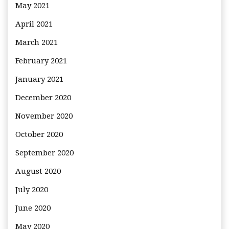
May 2021
April 2021
March 2021
February 2021
January 2021
December 2020
November 2020
October 2020
September 2020
August 2020
July 2020
June 2020
May 2020