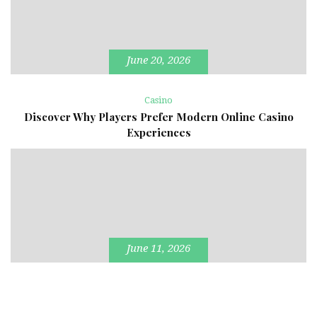
June 20, 2026
Casino
Discover Why Players Prefer Modern Online Casino
Experiences
June 11, 2026