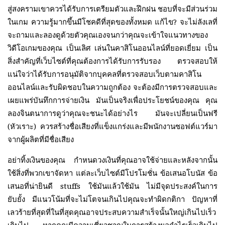
สู่สงครามเขาควรได้รับการเตรียมตัวและฝึกฝน ชอบที่จะมีส่วนร่วม
ในเกม ความรู้มากขึ้นมีโชคดีที่สุดของทั้งหมด แก้ไข? จะไม่ลังเลที่
จะถามและลองดูด้วยตัวคุณเองจนกว่าคุณจะเข้าใจแนวทางของ
วิดีโอเกมของคุณ เป็นเลิศ เล่นในคาสิโนออนไลน์ที่ยอดเยี่ยม เป็น
สิ่งสำคัญที่เว็บไซต์ที่คุณต้องการได้รับการรับรอง ตรวจสอบให้
แน่ใจว่าได้รับการอนุมัติจากบุคคลที่ตรวจสอบเว็บตามคาสิโน
ออนไลน์และรับผิดชอบในความถูกต้อง จะต้องมีการตรวจสอบและ
เผยแพร่บันทึกการจ่ายเงิน มันเป็นจริงเพื่อประโยชน์ของคุณ คุณ
ลองจินตนาการดูว่าคุณจะชนะได้อย่างไร มันจะเปลี่ยนเป็นฟรี
(หัวเราะ) ควรสร้างชื่อเสียงที่แข็งแกร่งและมีพนักงานซอฟต์แวร์มา
จากผู้ผลิตที่มีชื่อเสียง
อย่าทิ้งเงินของคุณ กำหนดวงเงินที่คุณอาจใช้จ่ายและหลังจากนั้น
ใช้สิ่งที่พวกเขาจัดหา แต่ละเว็บไซต์มีโปรโมชั่น ข้อเสนอโบนัส ข้อ
เสนอที่น่ายินดี stuffs ใช้มันแล้วใช้มัน ไม่มีจุดประสงค์ในการ
ยับยั้ง มีแนวโน้มที่จะไม่โตจนเกินไปคุณจะทำผิดกติกา ปัญหาที่
เลวร้ายที่สุดที่ในที่สุดคุณอาจประสบความสำเร็จนั้นใหญ่เกินไปเร็ว