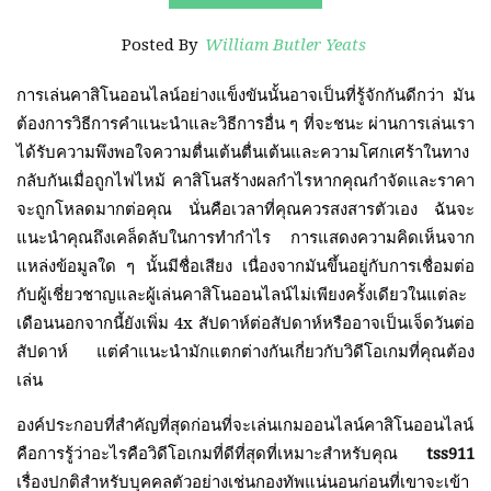
Posted By
William Butler Yeats
การเล่นคาสิโนออนไลน์อย่างแข็งขันนั้นอาจเป็นที่รู้จักกันดีกว่า มัน
ต้องการวิธีการคำแนะนำและวิธีการอื่น ๆ ที่จะชนะ ผ่านการเล่นเรา
ได้รับความพึงพอใจความตื่นเต้นตื่นเต้นและความโศกเศร้าในทาง
กลับกันเมื่อถูกไฟไหม้ คาสิโนสร้างผลกำไรหากคุณกำจัดและราคา
จะถูกโหลดมากต่อคุณ นั่นคือเวลาที่คุณควรสงสารตัวเอง ฉันจะ
แนะนำคุณถึงเคล็ดลับในการทำกำไร การแสดงความคิดเห็นจาก
แหล่งข้อมูลใด ๆ นั้นมีชื่อเสียง เนื่องจากมันขึ้นอยู่กับการเชื่อมต่อ
กับผู้เชี่ยวชาญและผู้เล่นคาสิโนออนไลน์ไม่เพียงครั้งเดียวในแต่ละ
เดือนนอกจากนี้ยังเพิ่ม 4x สัปดาห์ต่อสัปดาห์หรืออาจเป็นเจ็ดวันต่อ
สัปดาห์ แต่คำแนะนำมักแตกต่างกันเกี่ยวกับวิดีโอเกมที่คุณต้อง
เล่น
องค์ประกอบที่สำคัญที่สุดก่อนที่จะเล่นเกมออนไลน์คาสิโนออนไลน์
คือการรู้ว่าอะไรคือวิดีโอเกมที่ดีที่สุดที่เหมาะสำหรับคุณ
tss911
เรื่องปกติสำหรับบุคคลตัวอย่างเช่นกองทัพแน่นอนก่อนที่เขาจะเข้า