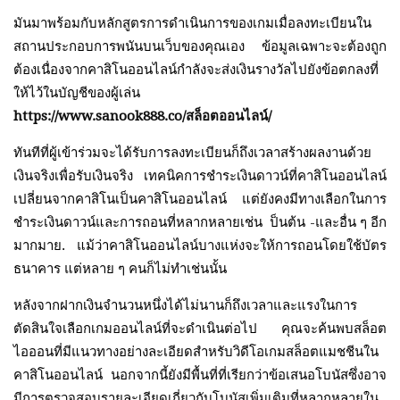
มันมาพร้อมกับหลักสูตรการดำเนินการของเกมเมื่อลงทะเบียนใน
สถานประกอบการพนันบนเว็บของคุณเอง ข้อมูลเฉพาะจะต้องถูก
ต้องเนื่องจากคาสิโนออนไลน์กำลังจะส่งเงินรางวัลไปยังข้อตกลงที่
ให้ไว้ในบัญชีของผู้เล่น
https://www.sanook888.co/สล็อตออนไลน์/
ทันทีที่ผู้เข้าร่วมจะได้รับการลงทะเบียนก็ถึงเวลาสร้างผลงานด้วย
เงินจริงเพื่อรับเงินจริง เทคนิคการชำระเงินดาวน์ที่คาสิโนออนไลน์
เปลี่ยนจากคาสิโนเป็นคาสิโนออนไลน์ แต่ยังคงมีทางเลือกในการ
ชำระเงินดาวน์และการถอนที่หลากหลายเช่น ป็นต้น -และอื่น ๆ อีก
มากมาย. แม้ว่าคาสิโนออนไลน์บางแห่งจะให้การถอนโดยใช้บัตร
ธนาคาร แต่หลาย ๆ คนก็ไม่ทำเช่นนั้น
หลังจากฝากเงินจำนวนหนึ่งได้ไม่นานก็ถึงเวลาและแรงในการ
ตัดสินใจเลือกเกมออนไลน์ที่จะดำเนินต่อไป คุณจะค้นพบสล็อต
ไอออนที่มีแนวทางอย่างละเอียดสำหรับวิดีโอเกมสล็อตแมชชีนใน
คาสิโนออนไลน์ นอกจากนี้ยังมีพื้นที่ที่เรียกว่าข้อเสนอโบนัสซึ่งอาจ
มีการตรวจสอบรายละเอียดเกี่ยวกับโบนัสเพิ่มเติมที่หลากหลายใน