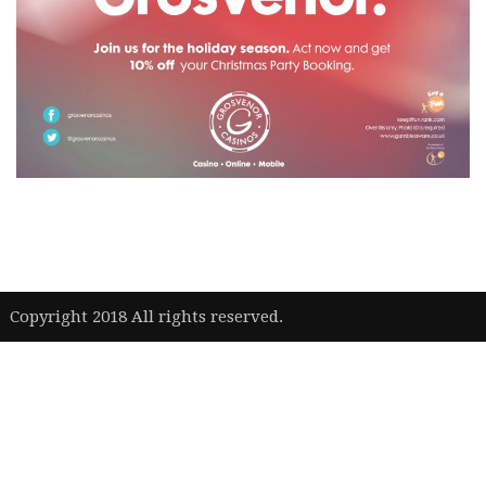
|
Copyright 2018 All rights reserved.