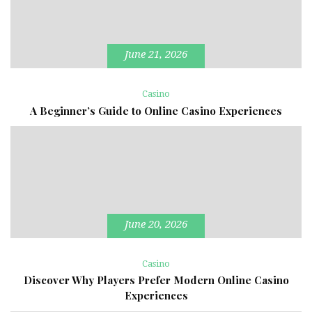
June 21, 2026
Casino
A Beginner’s Guide to Online Casino Experiences
June 20, 2026
Casino
Discover Why Players Prefer Modern Online Casino
Experiences