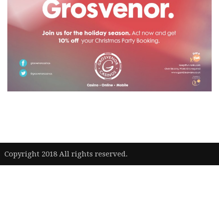
|
Copyright 2018 All rights reserved.