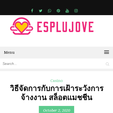
Menu
Casino
วิธีจัดการกับการเฝ้าระวังการ
จ้างงาน สล็อตแมชชีน
October 2, 2020