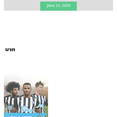
June 11, 2026