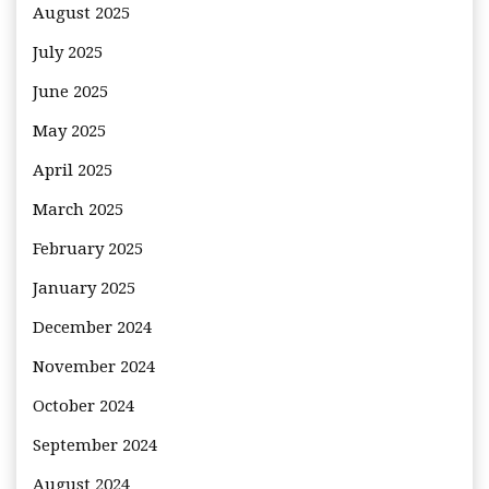
August 2025
July 2025
June 2025
May 2025
April 2025
March 2025
February 2025
January 2025
December 2024
November 2024
October 2024
September 2024
August 2024