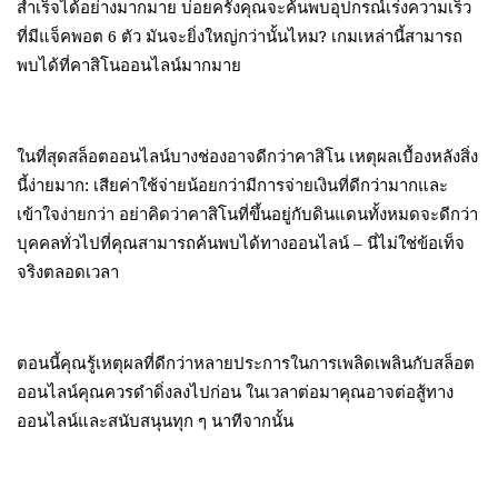
สำเร็จได้อย่างมากมาย บ่อยครั้งคุณจะค้นพบอุปกรณ์เร่งความเร็ว
ที่มีแจ็คพอต 6 ตัว มันจะยิ่งใหญ่กว่านั้นไหม? เกมเหล่านี้สามารถ
พบได้ที่คาสิโนออนไลน์มากมาย
ในที่สุดสล็อตออนไลน์บางช่องอาจดีกว่าคาสิโน เหตุผลเบื้องหลังสิ่ง
นี้ง่ายมาก: เสียค่าใช้จ่ายน้อยกว่ามีการจ่ายเงินที่ดีกว่ามากและ
เข้าใจง่ายกว่า อย่าคิดว่าคาสิโนที่ขึ้นอยู่กับดินแดนทั้งหมดจะดีกว่า
บุคคลทั่วไปที่คุณสามารถค้นพบได้ทางออนไลน์ – นี่ไม่ใช่ข้อเท็จ
จริงตลอดเวลา
ตอนนี้คุณรู้เหตุผลที่ดีกว่าหลายประการในการเพลิดเพลินกับสล็อต
ออนไลน์คุณควรดำดิ่งลงไปก่อน ในเวลาต่อมาคุณอาจต่อสู้ทาง
ออนไลน์และสนับสนุนทุก ๆ นาทีจากนั้น