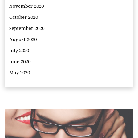
November 2020
October 2020
September 2020
August 2020
July 2020
June 2020
May 2020