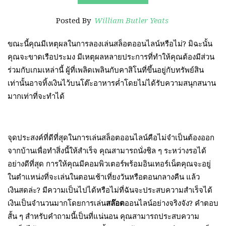
Posted By
William Butler Yeats
ขณะนี้คุณมีเหตุผลในการลองเล่นสล็อตออนไลน์หรือไม่? มิฉะนั้น
คุณจะขาดเรือประมง มีเหตุผลหลายประการที่ทำให้คุณต้องมีส่วน
ร่วมกับเกมเหล่านี้ ผู้ที่เพลิดเพลินกับคาสิโนที่ขึ้นอยู่กับทรัพย์สิน
เท่านั้นอาจทิ้งเงินไว้บนโต๊ะอาหารค่ำโดยไม่ได้รับความสนุกสนาน
มากเท่าที่จะทำได้
จุดประสงค์ที่ดีที่สุดในการเล่นสล็อตออนไลน์คือไม่จำเป็นต้องออก
จากบ้านเพื่อทำสิ่งนี้ให้สำเร็จ คุณสามารถนั่งชิล ๆ ระหว่างรอได้
อย่างดีที่สุด การให้คุณมีคอมพิวเตอร์พร้อมอินเทอร์เน็ตคุณจะอยู่
ในตำแหน่งที่จะเล่นในตอนเช้าเที่ยงวันหรือตอนกลางคืน แล้ว
เงินสดล่ะ? มีความเป็นไปได้หรือไม่ที่ฉันจะประสบความสำเร็จได้
เงินเป็นจำนวนมากโดยการเล่น
สล๊อต
ออนไลน์อย่างจริงจัง? คำตอบ
สั้น ๆ สำหรับคำถามนี้เป็นที่แน่นอน คุณสามารถประสบความ