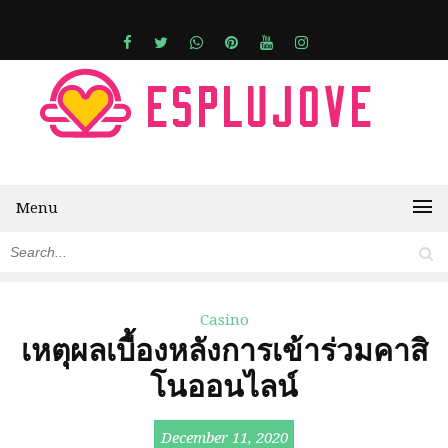
Menu
Casino
เหตุผลเบื้องหลังการเข้าร่วมคาสิ
โนออนไลน์
December 11, 2020