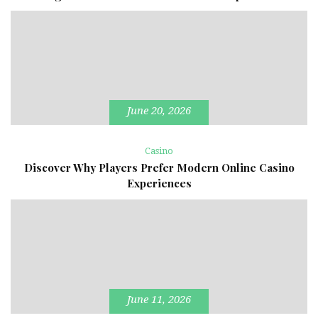
June 20, 2026
Casino
Discover Why Players Prefer Modern Online Casino
Experiences
June 11, 2026