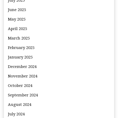
July 2025
June 2025
May 2025
April 2025
March 2025
February 2025
January 2025
December 2024
November 2024
October 2024
September 2024
August 2024
July 2024