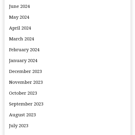
June 2024
May 2024
April 2024
March 2024
February 2024
January 2024
December 2023
November 2023
October 2023
September 2023
August 2023
July 2023