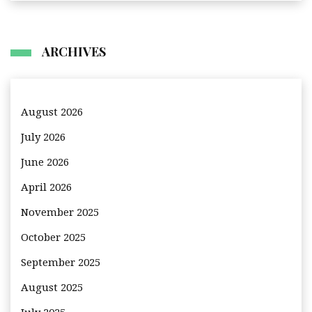
ARCHIVES
August 2026
July 2026
June 2026
April 2026
November 2025
October 2025
September 2025
August 2025