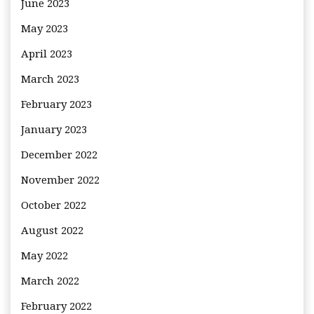
June 2023
May 2023
April 2023
March 2023
February 2023
January 2023
December 2022
November 2022
October 2022
August 2022
May 2022
March 2022
February 2022