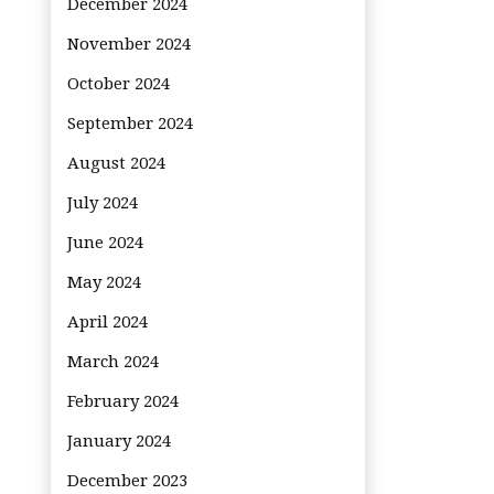
December 2024
November 2024
October 2024
September 2024
August 2024
July 2024
June 2024
May 2024
April 2024
March 2024
February 2024
January 2024
December 2023