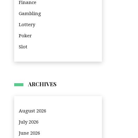
Finance
Gambling
Lottery
Poker
Slot
ARCHIVES
August 2026
July 2026
June 2026