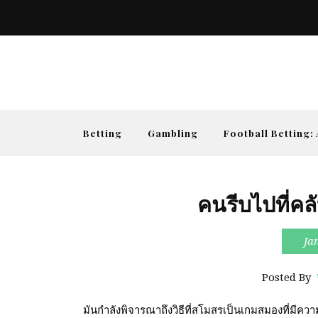
Betting
Gambling
Football Betting: 
คนรีบไปที่คลั
Ja
Posted By
มันกำลังพิจารณาถึงวิธีที่สโมสรเป็นเกมสมองที่มี