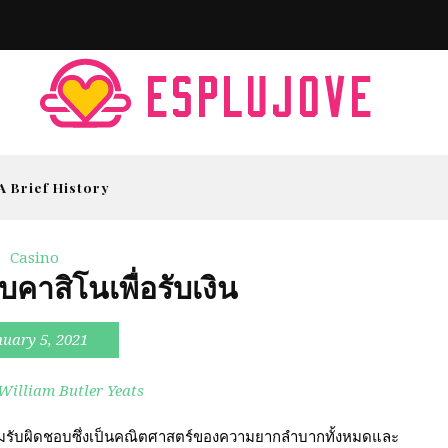
A Brief History
Casino
บคาสิโนเพื่อรับเงิน
nuary 5, 2021
William Butler Yeats
ความรับผิดชอบซึ่งเป็นคณิตศาสตร์ของความยากลำบากทั้งหมดและ