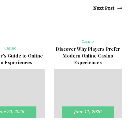
Next Post
Casino
Casino
Discover Why Players Prefer
r’s Guide to Online
Modern Online Casino
no Experiences
Experiences
une 20, 2026
June 11, 2026