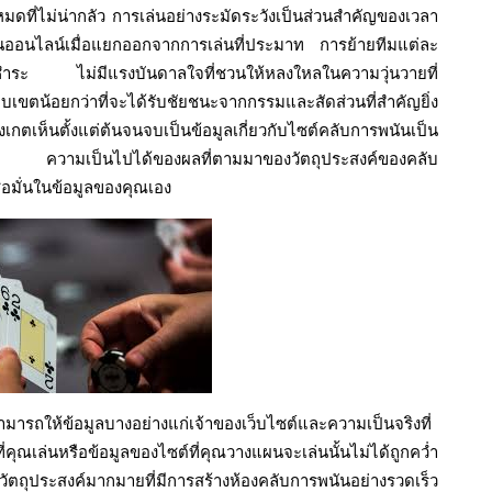
สดทั้งหมดที่ไม่น่ากลัว การเล่นอย่างระมัดระวังเป็นส่วนสำคัญของเวลา
นันออนไลน์เมื่อแยกออกจากการเล่นที่ประมาท การย้ายทีมแต่ละ
ต้องชำระ ไม่มีแรงบันดาลใจที่ชวนให้หลงใหลในความวุ่นวายที่
เขตน้อยกว่าที่จะได้รับชัยชนะจากกรรมและสัดส่วนที่สำคัญยิ่ง
กตเห็นตั้งแต่ต้นจนจบเป็นข้อมูลเกี่ยวกับไซต์คลับการพนันเป็น
ารเล่น ความเป็นไปได้ของผลที่ตามมาของวัตถุประสงค์ของคลับ
ื่อมั่นในข้อมูลของคุณเอง
มารถให้ข้อมูลบางอย่างแก่เจ้าของเว็บไซต์และความเป็นจริงที่
ุณเล่นหรือข้อมูลของไซต์ที่คุณวางแผนจะเล่นนั้นไม่ได้ถูกคว่ำ
ัตถุประสงค์มากมายที่มีการสร้างห้องคลับการพนันอย่างรวดเร็ว