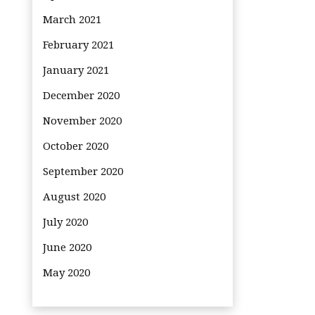
March 2021
February 2021
January 2021
December 2020
November 2020
October 2020
September 2020
August 2020
July 2020
June 2020
May 2020