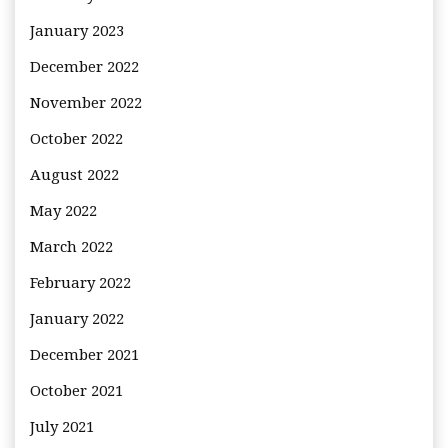
January 2023
December 2022
November 2022
October 2022
August 2022
May 2022
March 2022
February 2022
January 2022
December 2021
October 2021
July 2021