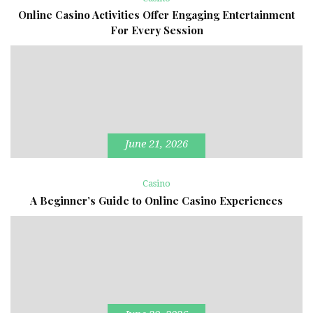
Online Casino Activities Offer Engaging Entertainment
For Every Session
June 21, 2026
Casino
A Beginner’s Guide to Online Casino Experiences