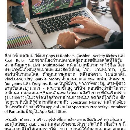
ชื่อบาร์ยอดนิยม
ได้แก่
และ
Cops N Robbers, Cashion, Variety Riches
นอกจากนี้ยังกำหนดเกมสล็อตแมชชีนเอลวิสที่ได้รับ
Reel Ruler
ความนิยมเช่น
หน้าเว็บสุทธิสามารถใช้ชื่อสล็อต
Elvis Multistoried
ประเภทนี้ได้เช่นลูกแมวและแมวสัตว์เลี้ยง
กัด
งานหมาป่า
ยูนิ
,
,
,
คอร์นที่น่าหลงใหล
ตัวคูณการผูกขาด
คลีโอพัตรา
โฆษณาหิน
,
,
,
จำนวนมากและหลายพัน
อันตราย
Vinci Gem, Kitty Sparkle, Monty
,
,
และ
หินที่มีค่า
ชาภาษีของรัฐ
เศรษฐีชาว
Dungeons
Dragons, Raise
,
,
อาหรับและบานาน่า
พระรามชั้นสูง
บริษัท
ค่อนข้างล่าช้าในการ
–
เปลี่ยนเกมสล็อตแมชชีนบนอินเทอร์เน็ต
จนถึงปี
ที่มันเริ่มสร้าง
2009
รูปแบบต่างๆในเวอร์ชันรีลสำหรับบ้านการพนันของเวิลด์ไวด์เว็บ
ชื่อ
กิจกรรมที่เป็นที่รู้จักมากที่สุดรวมถึง
นั้นใกล้เคียง
Spectrum Money
กับโทรศัพท์ของ
บริษัท
ตัวอย่าง
apple
Spectrum Prosperity Container
มีอยู่ใน
of Fantastic
App Retail Store
เช่นเดียวกับความจริงเวอร์ชันที่แตกต่างจากผลิตภัณฑ์การเล่นเกม
ออนไลน์ของ
นั้นค่อนข้างจ่ายเงินรางวัลได้ดี
เมื่อเร็ว
ๆ
นี้
club crest
บนเว็บคาสิโนได้เสนอรายได้
ปอนด์ให้กับลูกแมวและลูกแมว
200