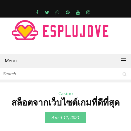
Menu
Casino
สล็อตจากเว็บไซต์เกมที่ดีที่สุด
April 11, 2021