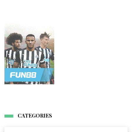
CATEGORIES