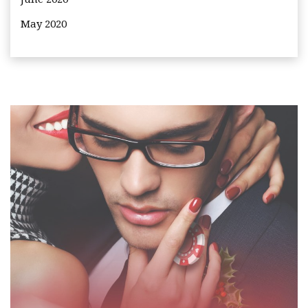
May 2020