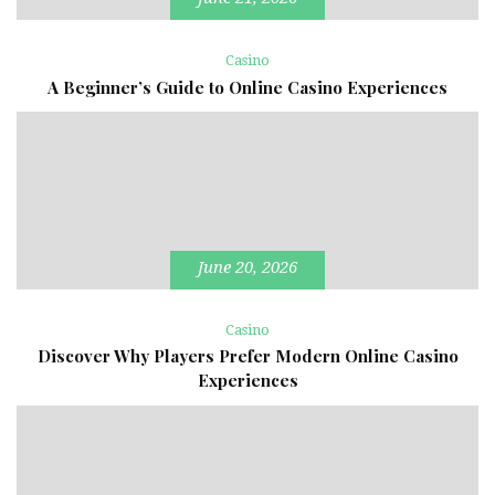
Casino
A Beginner’s Guide to Online Casino Experiences
June 20, 2026
Casino
Discover Why Players Prefer Modern Online Casino
Experiences