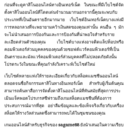
ก่อนที่จะดูคาสิโนออนไลน์ทางอินเทอร์เน็ต ในขณะที่มีเว็บไซต์จัด
ตั้งคาสิโนออนไลน์ที่โดดเด่นจำนวนมากนอกจากนี้คุณจะพบกับ
ประเภทที่เป็นอันตรายอีกมากมาย เว็บไซต์อินเทอร์เน็ตบางแห่งมี
การหลอกลวงที่จะพยายามคว้าเงินสดของคุณเท่านั้น คนอื่น ๆ มัก
จะไม่นำเสนอการป้องกันและการป้องกันที่น่าพอใจสำหรับราย
ละเอียดส่วนตัวของคุณ เว็บไซต์บางแห่งอาจติดแล็ปท็อปหรือ
คอมพิวเตอร์ส่วนบุคคลของคุณด้วยซอฟต์แวร์คอมพิวเตอร์ที่เป็น
อันตรายและมัลแวร์คอมพิวเตอร์ส่วนบุคคลที่ไม่ปลอดภัยดังนั้น
โปรดระวังในขณะที่คุณกำลังวิเคราะห์เว็บไซต์ใหม่
เว็บไซต์หลายแห่งให้รายละเอียดเกี่ยวกับสล็อตแมชชีนออนไลน์
ตลอดจนชื่อกิจกรรมคาสิโนทางอินเทอร์เน็ต สำหรับผู้เริ่มต้นคุณ
สามารถค้นหาสื่อการจัดตั้งคาสิโนออนไลน์ที่ทันสมัยที่สุดการประ
เมินแจ็คพอตโปรเกรสซีฟรวมถึงเกมสล็อตแมชชีนที่ต้องการ
ประสบการณ์มากที่สุด อย่าลืมข้อมูลและข้อเท็จจริงเกี่ยวกับเครื่อง
สล็อตให้รางวัลส่วนลดซึ่งสามารถพบได้ในชุมชนของคุณ
เกมออนไลน์สำหรับธุรกิจของ
sagame88
ยังนำเสนอในความเรียบ