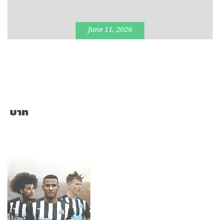
June 11, 2026