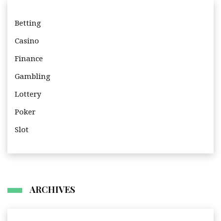
Betting
Casino
Finance
Gambling
Lottery
Poker
Slot
ARCHIVES