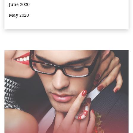
June 2020
May 2020