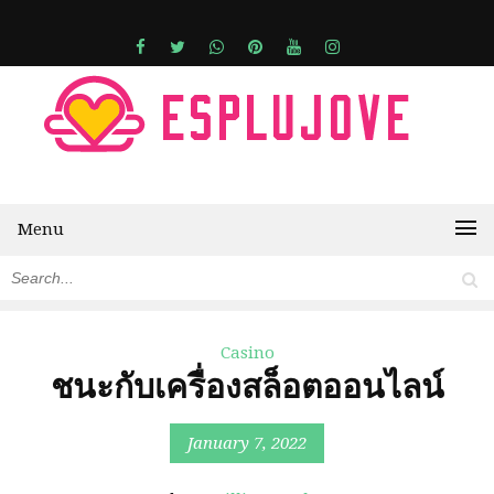
Menu
Casino
ชนะกับเครื่องสล็อตออนไลน์
January 7, 2022