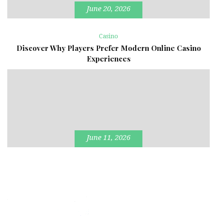
June 20, 2026
Casino
Discover Why Players Prefer Modern Online Casino
Experiences
June 11, 2026