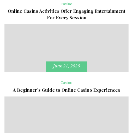
Casino
Online Casino Activities Offer Engaging Entertainment
For Every Session
June 21, 2026
Casino
A Beginner’s Guide to Online Casino Experiences