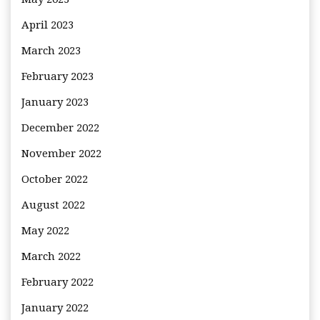
April 2023
March 2023
February 2023
January 2023
December 2022
November 2022
October 2022
August 2022
May 2022
March 2022
February 2022
January 2022