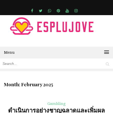
Menu
Month:
February 2025
Gambling
ดำเนินการอย่างชาญฉลาดและเพิ่มผล