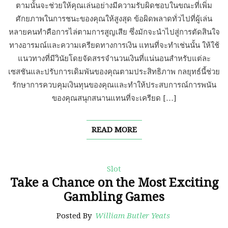
ตามนั้นจะช่วยให้คุณเล่นอย่างมีความรับผิดชอบในขณะที่เพิ่ม
ศักยภาพในการชนะของคุณให้สูงสุด ข้อผิดพลาดทั่วไปที่ผู้เล่น
หลายคนทำคือการไล่ตามการสูญเสีย ซึ่งมักจะนำไปสู่การตัดสินใจ
ทางอารมณ์และความเครียดทางการเงิน แทนที่จะทำเช่นนั้น ให้ใช้
แนวทางที่มีวินัยโดยจัดสรรจำนวนเงินที่แน่นอนสำหรับแต่ละ
เซสชันและปรับการเดิมพันของคุณตามประสิทธิภาพ กลยุทธ์นี้ช่วย
รักษาการควบคุมเงินทุนของคุณและทำให้ประสบการณ์การพนัน
ของคุณสนุกสนานแทนที่จะเครียด […]
READ MORE
Slot
Take a Chance on the Most Exciting
Gambling Games
Posted By
William Butler Yeats