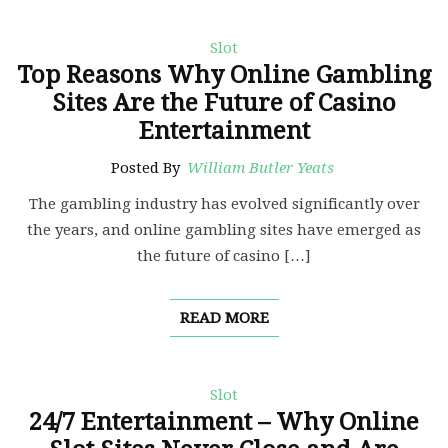
Slot
Top Reasons Why Online Gambling
Sites Are the Future of Casino
Entertainment
Posted By
William Butler Yeats
The gambling industry has evolved significantly over
the years, and online gambling sites have emerged as
the future of casino […]
READ MORE
Slot
24/7 Entertainment – Why Online