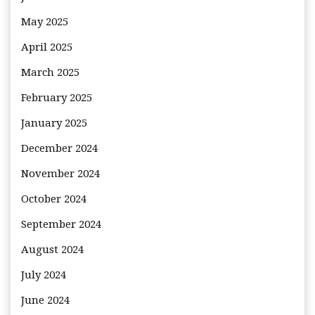
May 2025
April 2025
March 2025
February 2025
January 2025
December 2024
November 2024
October 2024
September 2024
August 2024
July 2024
June 2024