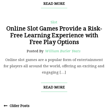
READ MORE
Slot
Online Slot Games Provide a Risk-
Free Learning Experience with
Free Play Options
Posted By
William Butler Yeats
Online slot games are a popular form of entertainment
for players all around the world, offering an exciting and
engaging […]
READ MORE
Posts
Older Posts