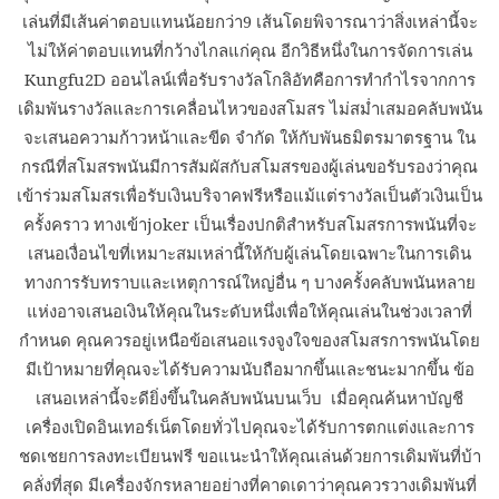
เล่นที่มีเส้นค่าตอบแทนน้อยกว่า9 เส้นโดยพิจารณาว่าสิ่งเหล่านี้จะ
ไม่ให้ค่าตอบแทนที่กว้างไกลแก่คุณ อีกวิธีหนึ่งในการจัดการเล่น
Kungfu2D ออนไลน์เพื่อรับรางวัลโกลิอัทคือการทำกำไรจากการ
เดิมพันรางวัลและการเคลื่อนไหวของสโมสร ไม่สม่ำเสมอคลับพนัน
จะเสนอความก้าวหน้าและขีด จำกัด ให้กับพันธมิตรมาตรฐาน ใน
กรณีที่สโมสรพนันมีการสัมผัสกับสโมสรของผู้เล่นขอรับรองว่าคุณ
เข้าร่วมสโมสรเพื่อรับเงินบริจาคฟรีหรือแม้แต่รางวัลเป็นตัวเงินเป็น
ครั้งคราว ทางเข้าjoker เป็นเรื่องปกติสำหรับสโมสรการพนันที่จะ
เสนอเงื่อนไขที่เหมาะสมเหล่านี้ให้กับผู้เล่นโดยเฉพาะในการเดิน
ทางการรับทราบและเหตุการณ์ใหญ่อื่น ๆ บางครั้งคลับพนันหลาย
แห่งอาจเสนอเงินให้คุณในระดับหนึ่งเพื่อให้คุณเล่นในช่วงเวลาที่
กำหนด คุณควรอยู่เหนือข้อเสนอแรงจูงใจของสโมสรการพนันโดย
มีเป้าหมายที่คุณจะได้รับความนับถือมากขึ้นและชนะมากขึ้น ข้อ
เสนอเหล่านี้จะดียิ่งขึ้นในคลับพนันบนเว็บ เมื่อคุณค้นหาบัญชี
เครื่องเปิดอินเทอร์เน็ตโดยทั่วไปคุณจะได้รับการตกแต่งและการ
ชดเชยการลงทะเบียนฟรี ขอแนะนำให้คุณเล่นด้วยการเดิมพันที่บ้า
คลั่งที่สุด มีเครื่องจักรหลายอย่างที่คาดเดาว่าคุณควรวางเดิมพันที่