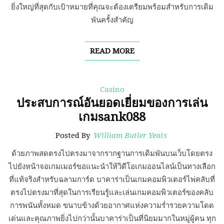
ยิ่งใหญ่ที่สุดกับเป้าหมายที่คุณจะต้องเตรียมพร้อมสำหรับการเดิม
พันครั้งสำคัญ
READ MORE
Casino
ประสบการณ์อันยอดเยี่ยมของการเล่น
เกมsank088
Posted By
William Butler Yeats
ด้วยภาพสดตรงไปตรงมาจากรากฐานการเดิมพันบนเว็บโดยตรง
ไปยังหน้าจอเกมเมอร์ขอแนะนำให้วิดีโอเกมออนไลน์เป็นทางเลือก
ที่แท้จริงสำหรับฉลามการ์ด บาคาร่าเป็นเกมคอมพิวเตอร์ไพ่คลับที่
ตรงไปตรงมาที่สุดในการเรียนรู้และเล่นเกมคอมพิวเตอร์ของคลับ
การพนันทั้งหมด ขนาบข้างด้วยอากาศแห่งความร่ำรวยความโดด
เด่นและคุณภาพยิ่งไปกว่านั้นบาคาร่าเป็นที่นิยมมากในหมู่ผู้คน ทุก