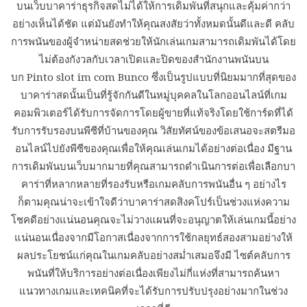
บนเว็บบาคาร่าธุรกิจสดไม่ได้ให้การเดิมพันที่สนุกและคุ้มค่ากว่า
อย่างเห็นได้ชัด แต่มันยังทำให้คุณสงสัยว่าทั้งหมดนั้นดีและดี คลับ
การพนันของผู้จำหน่ายสดช่วยให้นักเล่นเกมสามารถเดิมพันได้โดย
ไม่ต้องกังวลกับเวลาเปิดและปิดของสำนักงานพนันบน
บก Pinto slot im com Bunco ซึ่งเป็นรูปแบบที่นิยมมากที่สุดของ
บาคาร่าสดนั้นเป็นที่รู้จักกันดีในหมู่บุคคลในโลกออนไลน์ที่เกม
คอมพิวเตอร์ได้รับการจัดการโดยผู้ขายที่แท้จริงโดยใช้การ์ดที่ได้
รับการรับรองบนพีซีที่บ้านของคุณ วิสัยทัศน์ของข้อเสนอจะสตรีมอ
อนไลน์ไปยังพีซีของคุณเพื่อให้คุณเล่นเกมได้อย่างต่อเนื่อง มีฐาน
การเดิมพันบนเว็บมากมายที่คุณสามารถดำเนินการต่อเพื่อเลือกบา
คาร่าที่หลากหลายที่รองรับหรือเกมคลับการพนันอื่น ๆ อย่างไร
ก็ตามคุณน่าจะเข้าใจดีว่าบาคาร่าสดสิงคโปร์เป็นช่วงแห่งความ
โชคดีอย่างแน่นอนคุณจะไม่วางแผนที่จะอนุญาตให้เล่นเกมนี้อย่าง
แน่นอนเนื่องจากมีโอกาสเนื่องจากการใช้กลยุทธ์สองสามอย่างให้
ผลประโยชน์แก่คุณในเกมคลับอย่างสม่ำเสมอจึงมี ไซต์คลับการ
พนันที่ให้บริการอย่างต่อเนื่องเพียงไม่กี่แห่งที่สามารถค้นหา
แนวทางเกมและเทคนิคที่จะได้รับการปรับปรุงอย่างมากในช่วง