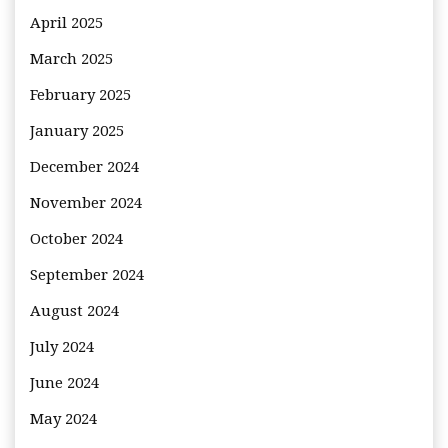
April 2025
March 2025
February 2025
January 2025
December 2024
November 2024
October 2024
September 2024
August 2024
July 2024
June 2024
May 2024