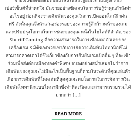
จ่ายเงินของช่องเปิดออนไลน์ในสหรัฐอเมริกานั้นสูงถึง 93
เปอร์เซ็นต์ที่น่าตกใจ มันช่วยอย่างชัดเจนในการรับรู้ว่าคุณกำลังทำ
อะไรอยู่ ก่อนที่จะวางเดิมพันของคุณในการเปิดออนไลน์ฝึกฝน
ฟรี ดังนั้นคุณจึงนำเสนอร่องรอยของความรู้สึกก้าวหน้าของเกม
และปรับปรุงโอกาสในการชนะของคุณ หนึ่งในไฮไลท์ที่สำคัญของ
Sheriff Gaming คือความสามารถในการเชื่อมต่อตัวเลขของ
เครื่องเกม 3 มิติของพวกเขากับการจัดวางเดิมพันไททานิกที่ไม่
สามารถคาดเดาได้ซึ่งเกี่ยวข้องกับการยืนยันเกมเปิดอื่น ๆ ที่จะเข้า
ร่วมเพื่อส่งต่อเหมืองทองคำพิเศษ จบลงอย่างสม่ำเสมอไม่ว่าการ
เดิมพันของคุณจะไม่มีอะไรเป็นพื้นฐานก็ตามในระดับที่คุณเล่นตัว
เลือกการเดิมพันที่โดดเด่นที่สุดคุณจะพบโอกาสในการจัดการเงิน
เดิมพันไททานิกแบบไดนามิกซึ่งทำทีละนิดและสามารถรวบรวมได้
มากกว่า […]
READ MORE