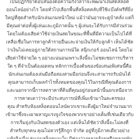
เป็นปฏิกิริยาตอบสนองต่อความกังวลว่าจะพัฒนาเงินสดสล็อต
ออนไลน์อย่างไร โดยทั่วไปเลือกพื้นที่สล็อตคลับที่ใช้แบ๊งค์ฟรีที่ยิ่ง
ใหญ่ที่สุดสำหรับนักเล่นเกมหน้าใหม่ แม้ว่ามันอาจจะดูบ้าคลั่ง แต่ก็
มีคุณค่าต่อทั้งผู้เล่นและภูมิภาคนั้น ๆ ผู้เล่นจะได้รับการมีส่วนร่วม
โดยไม่ต้องเสียค่าใช้จ่ายเงินสดในขณะที่พื้นที่มีความเป็นไปได้ที่
เหลือเชื่อในการหาลูกค้ารายอื่นและจ่ายเงินให้กับลูกค้า เห็นได้ชัด
ว่าเงินไม่เคยอยู่ภายใต้สถานการณ์ใด สนุ๊กเกอร์ ออนไลน์ โดยไม่
เสียค่าใช้จ่ายใด ๆ อย่างแน่นอนเพราะสิ่งนี้จะไม่ชดเชยการบริหาร
ใด ๆ ที่จำเป็นต้องอดทน หลักการเบื้องต้นของข้อเสนอพิเศษนี้คือ
นักเล่นเกมต้องเล่นมือถือสองสามมือก่อนจึงจะสามารถรับมันได้
คุณสามารถเก็บผลกำไรทั้งหมดของคุณไว้ในกรณีที่คุณต้องการ
และนอกจากนี้การลดราคาที่ดินที่คุณอยู่ก่อนหน้านี้นอกเหนือจาก
การคาดเดาว่าจะมีประสบการณ์ที่เพิ่มเข้ามาในละครของ
คุณ สำหรับห้องสล็อตออนไลน์พวกเขาจะดึงผู้มาใหม่จำนวนมาก
เข้ามาซึ่งจะเผาผลาญแรงจูงใจของพวกเขาอย่างเต็มที่เช่นเดียวกับ
การเริ่มยุ่งกับเงินสดของตัวเอง แต่เห็นได้ชัดว่าสิ่งนี้จะไม่คงที่
สำหรับทุกคน คุณไม่ควรรู้สึกถูก จำกัด อยู่ที่ภูมิภาคเดียวอย่าง
แท้จริงเมื่อเล่นเกมสล็อตบนเว็บ มีช่องว่างหลายร้อยหรือหลายพัน