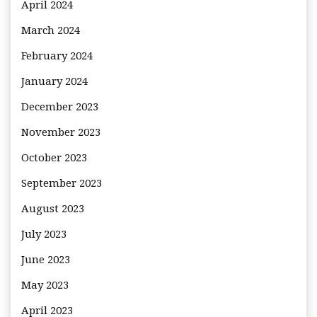
April 2024
March 2024
February 2024
January 2024
December 2023
November 2023
October 2023
September 2023
August 2023
July 2023
June 2023
May 2023
April 2023