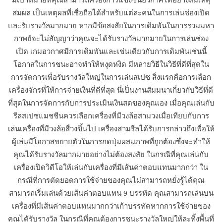
สมผล เป็นเหตุผลที่เชื่อถือได้สำหรับแต่ละคนในการเล่นช่องเปิด
และรับรางวัลมากมาย หากมีข้อสงสัยในการเดิมพันในการรวมมหา
กาพย์จะไม่สัญญาว่าคุณจะได้รับรางวัลมากมายในการเล่นช่อง
เปิด เกมอวกาศมีการเดิมพันและเช่นเดียวกับการเดิมพันเช่นนี้
โอกาสในการชนะอาจทำให้หงุดหงิด มีหลายวิธีในวิธีที่ดีที่สุดใน
การจัดการเพื่อรับรางวัลใหญ่ในการเล่นสเปซ สิ่งแรกคือการเลือก
เครื่องจักรที่ให้การจ่ายเงินที่ดีที่สุด นี่เป็นงานสัมมนาเกี่ยวกับวิธีที่ดี
ที่สุดในการจัดการกับการประเมินเงินสดของคุณเอง เมื่อคุณเล่นกับ
รีลสเปซแมชชีนควรเลือกเครื่องที่มีวงล้อสามวงเมื่อเทียบกับการ
เล่นเครื่องที่มีวงล้อสี่วงขึ้นไป เครื่องสามรีลได้รับการกล่าวถึงเพื่อให้
ผู้เล่นมีโอกาสขยายตัวในการกดปุ่มผสมภาพที่ถูกต้องซึ่งจะทำให้
คุณได้รับรางวัลมากมายอย่างไม่ต้องสงสัย ในกรณีที่คุณเล่นกับ
เครื่องเปิดวิดีโอให้เล่นกับเครื่องที่มีเส้นค่าตอบแทนมากกว่า ใน
กรณีที่การตัดยอดการใช้จ่ายของคุณไม่สามารถหยั่งรู้ได้คุณ
สามารถเริ่มเล่นด้วยเส้นค่าตอบแทน 9 บรรทัด คุณสามารถเล่นบน
เครื่องที่มีเส้นค่าตอบแทนมากกว่าเก้าบรรทัดหากการใช้จ่ายของ
คุณได้รับรางวัล ในกรณีที่คุณต้องการชนะรางวัลใหญ่ให้ละทิ้งพื้นที่