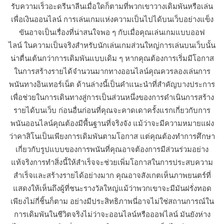
รับความเร็วอะดรีนาลีนเมื่อใดก็ตามที่พวกเขาวางเดิมพันหรือเล่น
เพื่อเงินออนไลน์ การเล่นเกมแห่งความเป็นไปได้บนเว็บอย่างแข็ง
ขันอาจเป็นเรื่องที่น่าสนใจพอ ๆ กับเมื่อคุณเล่นเกมแบบออฟ
ไลน์ ในความเป็นจริงสำหรับนักเล่นเกมส่วนใหญ่การเล่นบนเว็บนั้น
น่าตื่นเต้นกว่าการเดิมพันแบบเดิม ๆ หากคุณต้องการเริ่มมีโอกาส
ในการสร้างรายได้จำนวนมากทางออนไลน์คุณควรลองเล่นการ
พนันทางอินเทอร์เน็ต ด้านล่างนี้เป็นคำแนะนำที่สำคัญบางประการ
เพื่อช่วยในการเดินทางสู่การเป็นส่วนหนึ่งของการดำเนินการสร้าง
รายได้บนเว็บ ก่อนอื่นก่อนที่คุณจะคาดเดาครั้งแรกเกี่ยวกับการ
พนันออนไลน์คุณต้องมีพื้นฐานที่จริงจัง แม้ว่าจะมีความหมายแฝง
ว่าคาสิโนเป็นเพียงการเดิมพันตามโอกาส แต่คุณต้องทำการศึกษา
เกี่ยวกับรูปแบบของการพนันที่คุณอาจต้องการมีส่วนร่วมอย่าง
แท้จริงการทำสิ่งนี้ให้สำเร็จจะช่วยเพิ่มโอกาสในการประสบความ
สำเร็จและสร้างรายได้อย่างมาก คุณอาจสังเกตเห็นภาพยนตร์ที่
แสดงให้เห็นถึงผู้ที่ชนะรางวัลใหญ่แม้ว่าพวกเขาจะมีมันฝรั่งทอด
เพียงไม่กี่ชิ้นก็ตาม อย่างมีประสิทธิภาพนี่อาจไม่ใช่สถานการณ์ใน
การเดิมพันในชีวิตจริงไม่ว่าจะออนไลน์หรือออฟไลน์ มันยังห่าง