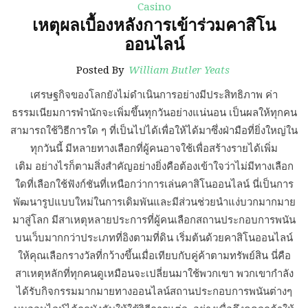
Casino
เหตุผลเบื้องหลังการเข้าร่วมคาสิโน
ออนไลน์
Posted By
William Butler Yeats
เศรษฐกิจของโลกยังไม่ดำเนินการอย่างมีประสิทธิภาพ ค่า
ธรรมเนียมการพำนักจะเพิ่มขึ้นทุกวันอย่างแน่นอน เป็นผลให้ทุกคน
สามารถใช้วิธีการใด ๆ ที่เป็นไปได้เพื่อให้ได้มาซึ่งฝ่ามือที่ยิ่งใหญ่ใน
ทุกวันนี้ มีหลายทางเลือกที่ผู้คนอาจใช้เพื่อสร้างรายได้เพิ่ม
เติม อย่างไรก็ตามสิ่งสำคัญอย่างยิ่งคือต้องเข้าใจว่าไม่มีทางเลือก
ใดที่เลือกใช้ฟังก์ชันที่เหนือกว่าการเล่นคาสิโนออนไลน์ นี่เป็นการ
พัฒนารูปแบบใหม่ในการเดิมพันและมีส่วนช่วยนำแง่บวกมากมาย
มาสู่โลก มีสาเหตุหลายประการที่ผู้คนเลือกสถานประกอบการพนัน
บนเว็บมากกว่าประเภทที่อิงตามที่ดิน เริ่มต้นด้วยคาสิโนออนไลน์
ให้คุณเลือกรางวัลที่กว้างขึ้นเมื่อเทียบกับคู่ค้าตามทรัพย์สิน นี่คือ
สาเหตุหลักที่ทุกคนดูเหมือนจะเปลี่ยนมาใช้พวกเขา พวกเขากำลัง
ได้รับกิจกรรมมากมายทางออนไลน์สถานประกอบการพนันต่างๆ