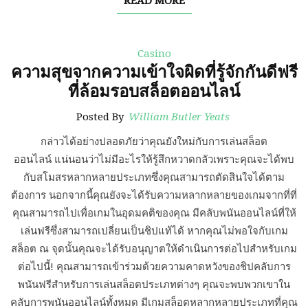
READ MORE
Casino
ความสุขจากความเข้าใจผิดที่รู้จักกันดีฟรี
ที่ล้อมรอบสล็อตออนไลน์
Posted By
William Butler Yeats
กล่าวได้อย่างปลอดภัยว่าคุณยังใหม่กับการเล่นสล็อต
ออนไลน์ แน่นอนว่าไม่มีอะไรให้รู้สึกหวาดกลัวเพราะคุณจะได้พบ
กับสโมสรหลากหลายประเภทซึ่งคุณสามารถตัดสินใจได้ตาม
ต้องการ นอกจากนี้คุณยังจะได้รับความหลากหลายของเกมจากที่ที่
คุณสามารถไปเพื่อเกมในอุดมคติของคุณ มีคลับพนันออนไลน์ที่ให้
เล่นฟรีซึ่งสามารถเปลี่ยนเป็นชิปแท้ได้ หากคุณไม่พอใจกับเกม
สล็อต ณ จุดนั้นคุณจะได้รับอนุญาตให้ดำเนินการต่อไปสำหรับเกม
ต่อไปนี้! คุณสามารถเข้าร่วมด้วยความคาดหวังของชิปคลับการ
พนันฟรีสำหรับการเล่นสล็อตประเภทต่างๆ คุณจะพบพวกเขาใน
คลับการพนันออนไลน์ทั้งหมด มีเกมสล็อตหลากหลายประเภทที่คุณ