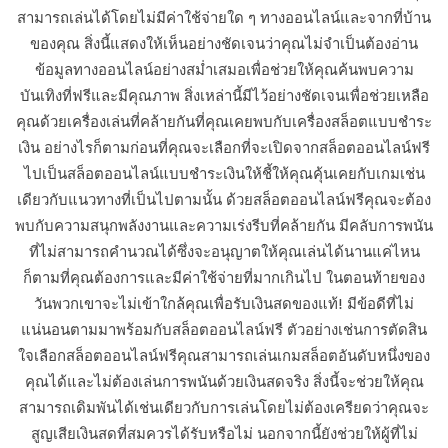
สามารถเล่นได้โดยไม่มีค่าใช้จ่ายใด ๆ ทางออนไลน์และจากที่บ้าน
ของคุณ สิ่งนี้แสดงให้เห็นอย่างชัดเจนว่าคุณไม่จำเป็นต้องอ่าน
ข้อมูลทางออนไลน์อย่างสม่ำเสมอเพื่อช่วยให้คุณค้นพบความ
บันเทิงที่ฟรีและมีคุณภาพ สิ่งเหล่านี้มีไว้อย่างชัดเจนเพื่อช่วยเหลือ
คุณด้วยเครื่องเล่นที่คล้ายกันที่คุณเคยพบกับเครื่องสล็อตแบบชำระ
เงิน อย่างไรก็ตามก่อนที่คุณจะเลือกที่จะเปิดจากสล็อตออนไลน์ฟรี
ไปเป็นสล็อตออนไลน์แบบชำระเงินให้ชี้ให้คุณคุ้นเคยกับเกมเช่น
เดียวกับแนวทางที่เป็นไปตามนั้น ด้วยสล็อตออนไลน์ฟรีคุณจะต้อง
พบกับความสนุกพลังงานและความเร่งรีบที่คล้ายกัน มีคลับการพนัน
ที่ไม่สามารถคำนวณได้ซึ่งจะอนุญาตให้คุณเล่นได้นานแค่ไหน
ก็ตามที่คุณต้องการและมีค่าใช้จ่ายที่มากเกินไป ในตอนท้ายของ
วันพวกเขาจะไม่เข้าใกล้คุณเพื่อรับเงินสดของแท้! มีข้อดีที่ไม่
แน่นอนตามมาพร้อมกับสล็อตออนไลน์ฟรี ตัวอย่างเช่นการตัดสิน
ใจเลือกสล็อตออนไลน์ฟรีคุณสามารถเล่นเกมสล็อตอันดับหนึ่งของ
คุณได้และไม่ต้องเล่นการพนันด้วยเงินสดจริง สิ่งนี้จะช่วยให้คุณ
สามารถเดิมพันได้เช่นเดียวกับการเล่นโดยไม่ต้องเครียดว่าคุณจะ
สูญเสียเงินสดที่สมควรได้รับหรือไม่ นอกจากนี้ยังช่วยให้ผู้ที่ไม่