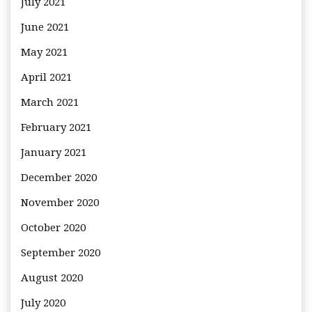
July 2021
June 2021
May 2021
April 2021
March 2021
February 2021
January 2021
December 2020
November 2020
October 2020
September 2020
August 2020
July 2020