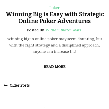
Poker
Winning Big is Easy with Strategic
Online Poker Adventures
Posted By
William Butler Yeats
Winning big in online poker may seem daunting, but
with the right strategy and a disciplined approach,
anyone can increase […]
READ MORE
Posts
Older Posts
navigation