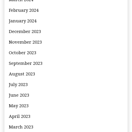
February 2024
January 2024
December 2023
November 2023
October 2023
September 2023
August 2023
July 2023
June 2023
May 2023
April 2023
March 2023