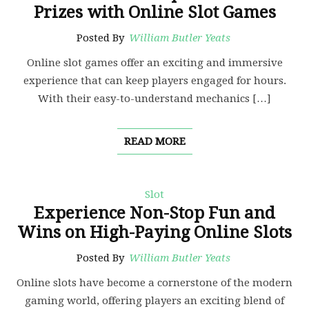
Prizes with Online Slot Games
Posted By
William Butler Yeats
Online slot games offer an exciting and immersive
experience that can keep players engaged for hours.
With their easy-to-understand mechanics […]
READ MORE
Slot
Experience Non-Stop Fun and
Wins on High-Paying Online Slots
Posted By
William Butler Yeats
Online slots have become a cornerstone of the modern
gaming world, offering players an exciting blend of