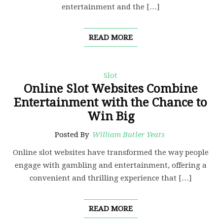
entertainment and the […]
READ MORE
Slot
Online Slot Websites Combine
Entertainment with the Chance to
Win Big
Posted By
William Butler Yeats
Online slot websites have transformed the way people
engage with gambling and entertainment, offering a
convenient and thrilling experience that […]
READ MORE