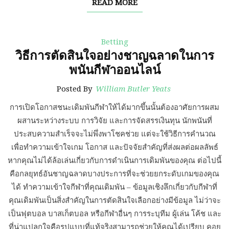
READ MORE
Betting
วิธีการตัดสินใจอย่างชาญฉลาดในการ
พนันกีฬาออนไลน์
Posted By
William Butler Yeats
การเปิดโอกาสชนะเดิมพันกีฬาให้ได้มากขึ้นนั้นต้องอาศัยการผสม
ผสานระหว่างระบบ การวิจัย และการจัดสรรเงินทุน นักพนันที่
ประสบความสำเร็จจะไม่พึ่งพาโชคช่วย แต่จะใช้วิธีการคำนวณ
เพื่อทำความเข้าใจเกม โอกาส และปัจจัยสำคัญที่ส่งผลต่อผลลัพธ์
หากคุณไม่ได้ล้อเล่นเกี่ยวกับการดำเนินการเดิมพันของคุณ ต่อไปนี้
คือกลยุทธ์อันชาญฉลาดบางประการที่จะช่วยยกระดับเกมของคุณ
ได้ ทำความเข้าใจกีฬาที่คุณเดิมพัน – ข้อมูลเชิงลึกเกี่ยวกับกีฬาที่
คุณเดิมพันเป็นสิ่งสำคัญในการตัดสินใจเลือกอย่างมีข้อมูล ไม่ว่าจะ
เป็นฟุตบอล บาสเก็ตบอล หรือกีฬาอื่นๆ การระบุทีม ผู้เล่น โค้ช และ
ที่น่าแปลกใจคือรูปแบบที่แท้จริงสามารถช่วยให้คุณได้เปรียบ คอย