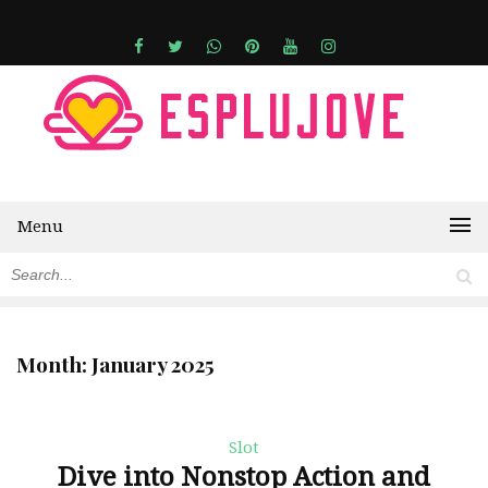
Menu
Month:
January 2025
Slot
Dive into Nonstop Action and