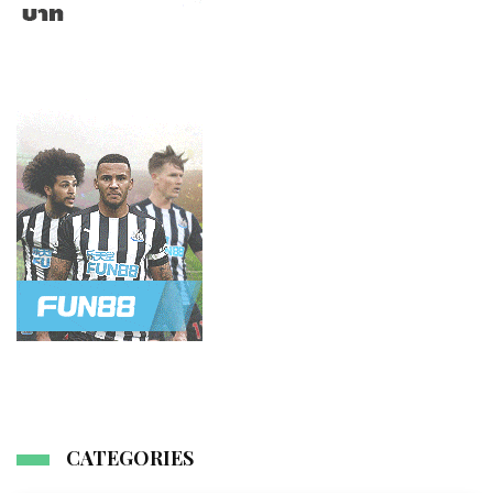
CATEGORIES